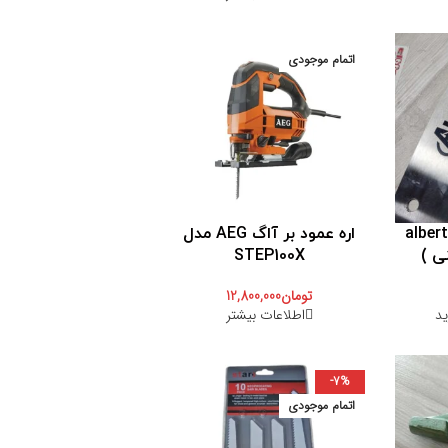
اتمام موجودی
اپنی یک لبه alberto
اره عمود بر آاگ AEG مدل
ی )
STEP100X
تومان
12,800,000
ید
اطلاعات بیشتر
-7%
اتمام موجودی