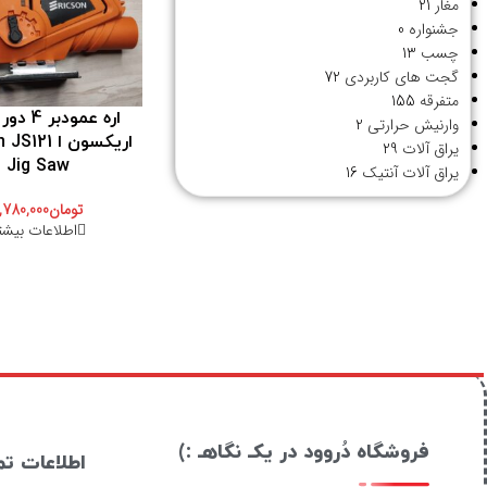
مغار
21
جشنواره
0
چسب
13
گجت های کاربردی
72
متفرقه
155
وارنیش حرارتی
2
اریکسون ا 21
یراق آلات
29
Jig Saw
یراق آلات آنتیک
16
تومان
1,780,000
اطلاعات بیشت
فروشگاه دُروود در یکـ نگاهـ :)
اطلاعات ت