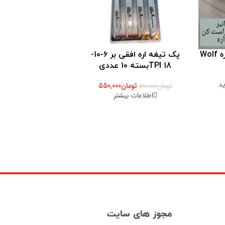
Wo
پک تیغه اره افقی بر 6-10-
18 TPIبسته 10 عددی
ید
تومان
550,000
تومان
590,000
اطلاعات بیشتر
مجوز های سایت