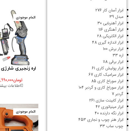
ابزار آسان کار
276
مبدل
39
اتمام موجودی
ابزار آهنربایی
30
ابزار آهنگری
116
ابزار الکتریکی
28
ابزار اندازه گیری
48
ابزار برش
100
اره
33
ابزار برقی
118
ابزار پولیش کاری
61
اره زنجیری شارژی PAP 21
ابزار سرامیک کاری
67
تومان
,990,000
ابزار سوراخ کاری
85
اطلاعات بیشت
ابزار سوراخ کاری و گردبر
104
گردبر
7
ابزار کابینت سازی
261
ابزار مینیاتوری
42
اتمام موجودی
ابزار نگه دارنده
40
ابزار هنر چوب و نجاری
453
چوب ساب
33