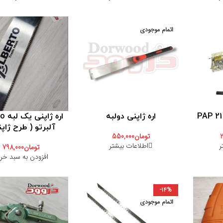
اتمام موجودی
اره ژاپنی دولبه
اره ژ
آلبرتو ( طرح ژاپن
2
تومان
550,000
ر
اطلاعات بیشتر
تومان
798,000
افزودن به سبد خر
-14%
اتمام موجودی