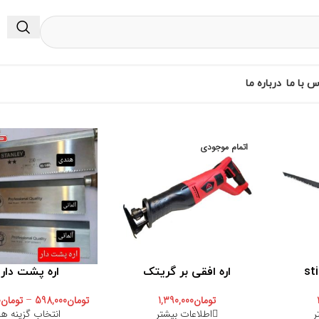
س با ما
درباره ما
اتمام موجودی
اره افقی بر گریتک
اره پشت دار
تومان
1,390,000
تومان
598,000
–
تومان
0
ر
اطلاعات بیشتر
انتخاب گزینه ها