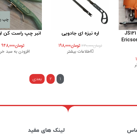
اره عمودبر 4 دور JS121
اره نیزه ای جادویی
انبر چپ راست کن اره lf
Ericson JS1
تومان
198,000
تومان
948,000
تومان
230,000
اطلاعات بیشتر
افزودن به سبد خر
ر
1
2
بعدی
ماس
لینک های مفید