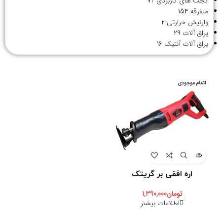
گجت های کاربردی
72
متفرقه
154
وارنیش حرارتی
2
یراق آلات
29
یراق آلات آنتیک
16
اتمام موجودی
اره افقی بر گریتک
تومان
1,390,000
اطلاعات بیشتر