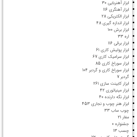
ابزار آهنربایی
30
ابزار آهنگری
116
ابزار الکتریکی
28
ابزار اندازه گیری
48
ابزار برش
100
اره
33
ابزار برقی
116
ابزار پولیش کاری
61
ابزار سرامیک کاری
67
ابزار سوراخ کاری
85
ابزار سوراخ کاری و گردبر
104
گردبر
7
ابزار کابینت سازی
261
ابزار مینیاتوری
42
ابزار نگه دارنده
40
ابزار هنر چوب و نجاری
453
چوب ساب
33
مغار
21
جشنواره
0
چسب
13