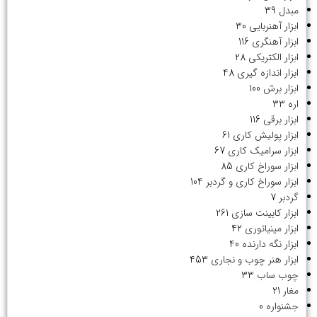
مبدل
39
ابزار آهنربایی
30
ابزار آهنگری
116
ابزار الکتریکی
28
ابزار اندازه گیری
48
ابزار برش
100
اره
33
ابزار برقی
116
ابزار پولیش کاری
61
ابزار سرامیک کاری
67
ابزار سوراخ کاری
85
ابزار سوراخ کاری و گردبر
104
گردبر
7
ابزار کابینت سازی
261
ابزار مینیاتوری
42
ابزار نگه دارنده
40
ابزار هنر چوب و نجاری
453
چوب ساب
33
مغار
21
جشنواره
0