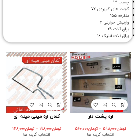
چسب
13
گجت های کاربردی
72
متفرقه
155
وارنیش حرارتی
2
یراق آلات
29
یراق آلات آنتیک
16
اره پشت دار
کمان اره مینی میله ای
تومان
598,000
–
تومان
560,000
تومان
198,000
–
تومان
148,000
انتخاب گزینه ها
انتخاب گزینه ها