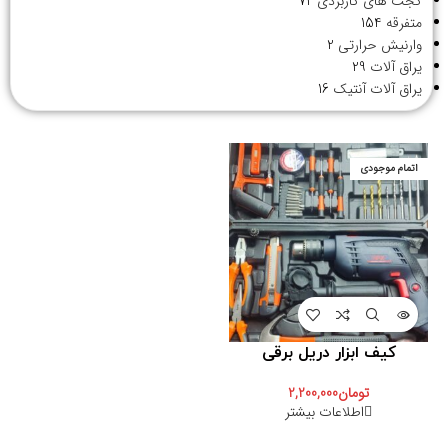
گجت های کاربردی
72
متفرقه
154
وارنیش حرارتی
2
یراق آلات
29
یراق آلات آنتیک
16
اتمام موجودی
کیف ابزار دریل برقی
تومان
2,200,000
اطلاعات بیشتر