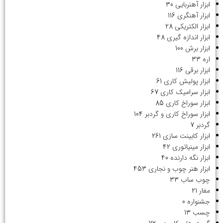
ابزار آهنربایی
30
ابزار آهنگری
116
ابزار الکتریکی
28
ابزار اندازه گیری
48
ابزار برش
100
اره
33
ابزار برقی
116
ابزار پولیش کاری
61
ابزار سرامیک کاری
67
ابزار سوراخ کاری
85
ابزار سوراخ کاری و گردبر
104
گردبر
7
ابزار کابینت سازی
261
ابزار مینیاتوری
42
ابزار نگه دارنده
40
ابزار هنر چوب و نجاری
453
چوب ساب
33
مغار
21
جشنواره
0
چسب
13