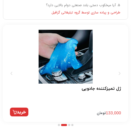
۵. آیا میخکوب دستی بلند صنعتی دوام بالایی دارد؟
طراحی و پیاده سازی توسط گروه تبلیغاتی گرافیل
ده جادویی
مینی فرز 
خرید
ان
ت
1,300,000
4
3
2
1