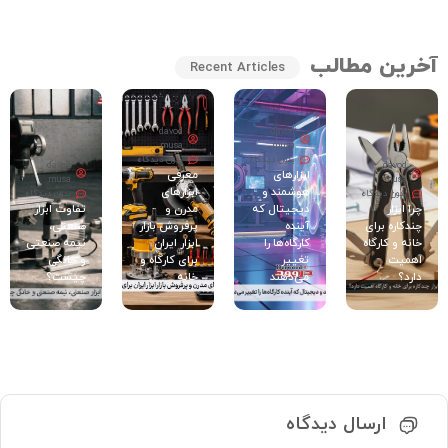
آخرین مطالب
Recent Articles
davod
davod
musa
musa
بدون دیدگاه
بدون دیدگاه
davod
davod
ابزارهای
معرفی
musa
musa
هوشمند و
ابزارهای
بدون دیدگاه
بدون دیدگاه
چرا ابزار
دیجیتال که
مدرن و
تفاوت ابزار
چندکاره برای
آینده
پرفروش بازار
صنعتی،
خانه و کارگاه
کارگاه‌ها را
ابزار ایران
نیمه صنعتی
اهمیت
تغییر
برای کارگاه و
و خانگی
دارد؟
می‌دهند
خانه
چیست؟
ارسال دیدگاه